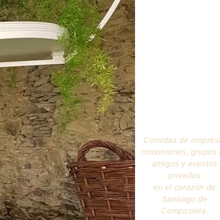
Event
y
grupo
Comidas de empres
comuniones, grupos
amigos y eventos
privados
en el corazón de
Santiago de
Compostela.